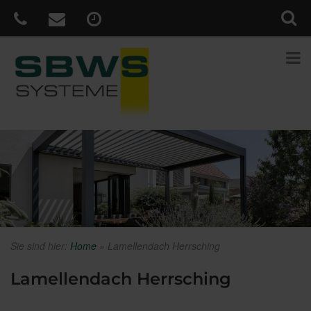
Sie sind hier:
Home
»
Lamellendach Herrsching
Lamellendach Herrsching