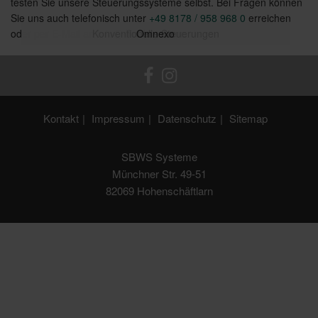
testen Sie unsere Steuerungssysteme selbst. Bei Fragen können
Sie uns auch telefonisch unter
+49 8178 / 958 968 0
erreichen
oder per E-Mail an
Konventionelle Steuerungen
info@sbws-systeme.de
Funksysteme
Omnexo
.
Kontakt
Impressum
Datenschutz
Sitemap
SBWS Systeme
Münchner Str. 49-51
82069 Hohenschäftlarn