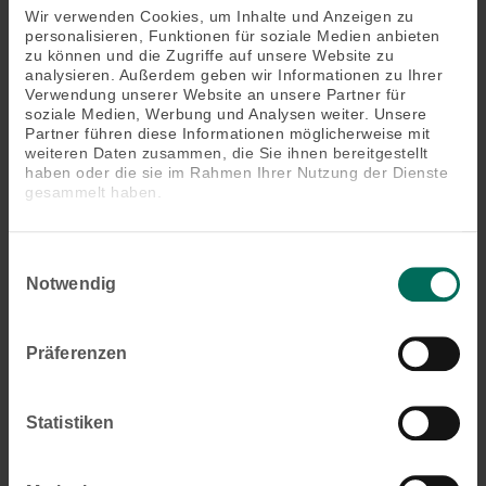
Wir verwenden Cookies, um Inhalte und Anzeigen zu
personalisieren, Funktionen für soziale Medien anbieten
zu können und die Zugriffe auf unsere Website zu
Produktbeschreibung
analysieren. Außerdem geben wir Informationen zu Ihrer
Verwendung unserer Website an unsere Partner für
soziale Medien, Werbung und Analysen weiter. Unsere
Doppelrollos bestehen aus abwechselnd
Partner führen diese Informationen möglicherweise mit
angeordneten, horizontalen Stoffbahnen. Eine lässt
weiteren Daten zusammen, die Sie ihnen bereitgestellt
die angenehmen Sonnenstrahlen hindurch, die
haben oder die sie im Rahmen Ihrer Nutzung der Dienste
gesammelt haben.
zweite schützt intensiver. Durch paralleles
Verschieben erzielen Sie einen optimalen
Verdunkelungseffekt oder Sie dosieren die
Einwilligungsauswahl
Lichtmenge so, wie es Ihnen gefällt. Mit dieser
Notwendig
Lösung können Sie den Lichteinfall im Innenraum
regulieren, ohne den Behang hochziehen zu
müssen.
Präferenzen
Das könnte Sie auch interessieren
Statistiken