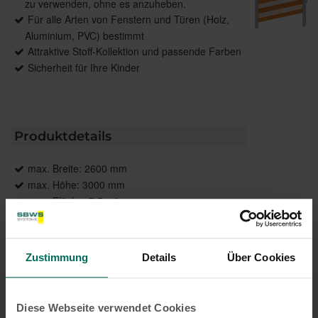
zu verwenden, ohne es anzuheben.
Für alle Arten von Fenstern und Türen (Holz,
Aluminium, PVC) bestimmt
Attraktive Stoff-Kollektion und passende Farben
Sicherheit für Ihre Kinder
Produktdetails
max. Breite: 2600 mm
max. Höhe: 3000 mm
max. Fläche: 7,5 m²
Bedienung: Kette, Elektroantrieb
Führung: Optional, seitlich mit Stahlseil
Anwendungsbereiche: Für Fenster, Türen,
Zustimmung
Details
Über Cookies
Bildschirmarbeitsplätze
Montage: An Wand und Decken sowie über
Klemmträger
Diese Webseite verwendet Cookies