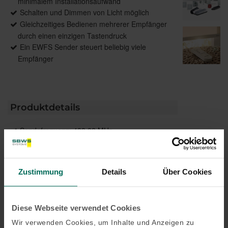
minimalem Installationsaufwand
Schalten und Dimmen von Licht möglich
Gleichzeitiges Bedienen mehrerer Empfänger
durch einen einzigen Tastendruck
Ein EWFS Sender steuert beliebig viele
Empfänger
Produktdetails
Sendefrequenz: 433,92 MHz
Kanäle: 1-8 Kanäle zur Ansteuerung
unterschiedlicher Sonnenschutzprodukte
Steuerungs-Funktionen: Helligkeit, Wind,
Zustimmung
Details
Über Cookies
Niederschlag, Zeit, Dämmerung über
Astrofunktion
Diese Webseite verwendet Cookies
Wir verwenden Cookies, um Inhalte und Anzeigen zu