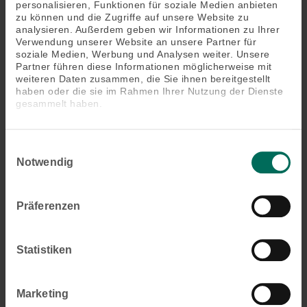
personalisieren, Funktionen für soziale Medien anbieten
Produktbeschreibung
zu können und die Zugriffe auf unsere Website zu
analysieren. Außerdem geben wir Informationen zu Ihrer
Mit der Funksteuerung EWFS steuern Sie
Verwendung unserer Website an unsere Partner für
soziale Medien, Werbung und Analysen weiter. Unsere
Sonnenschutz und Licht fern. Die Steuerung geht
Partner führen diese Informationen möglicherweise mit
ebenso komfortabel und mühelos von der Hand, wie
weiteren Daten zusammen, die Sie ihnen bereitgestellt
beispielsweise die Bedienung des TV-Gerätes.
haben oder die sie im Rahmen Ihrer Nutzung der Dienste
Besonders leistungsstark sind EWFS Lösungen in
gesammelt haben.
der Erweiterung und Nachrüstung: Drahtlose
Komponenten und vielfältige Steuerungsoptionen
ermöglichen den nachträglichen Ausbau Ihres
Einwilligungsauswahl
Notwendig
individuellen Sonnenschutzsystems mit minimalem
Installationsaufwand.
Präferenzen
Das könnte Sie auch interessieren
Statistiken
Marketing