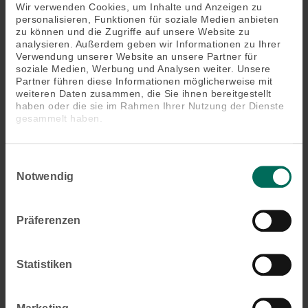
Anwendungsbereiche: Verdunkelung von
Wir verwenden Cookies, um Inhalte und Anzeigen zu
horizontalen Flächen bspw. Lichtkuppeln
personalisieren, Funktionen für soziale Medien anbieten
zu können und die Zugriffe auf unsere Website zu
Stoffqualitäten: Textilgewebe, optional
analysieren. Außerdem geben wir Informationen zu Ihrer
Glasfasergewebe
Verwendung unserer Website an unsere Partner für
soziale Medien, Werbung und Analysen weiter. Unsere
Partner führen diese Informationen möglicherweise mit
weiteren Daten zusammen, die Sie ihnen bereitgestellt
haben oder die sie im Rahmen Ihrer Nutzung der Dienste
Produktbeschreibung
gesammelt haben.
Die Horizontal-Verdunkelung ist ein horizontaler,
innenliegender Sonnenschutz unter einer
Einwilligungsauswahl
Lichtkuppel, die zugefahren einen Lichteintritt
Notwendig
verhindert und den Raum verdunkelt. Statten sie
elegant schlecht erreichbare Fenster aus.
Präferenzen
Das könnte Sie auch interessieren
Statistiken