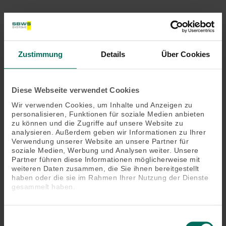
Produktbeschreibung
Die Minitronic dialog wurde speziell für
Zustimmung
Details
Über Cookies
Sonnenprodukte entwickelt und ermöglicht die
automatische Steuerung nach der aktuellen Witterung:
Scheint die Sonne unangenehm hell, wird der
Diese Webseite verwendet Cookies
Sonnenschutz automatisch in Position gefahren,
Wir verwenden Cookies, um Inhalte und Anzeigen zu
während Sie entspannt im Schatten bleiben. Bei
personalisieren, Funktionen für soziale Medien anbieten
starkem Wind und Regen schützt die Minitronic dialog
zu können und die Zugriffe auf unsere Website zu
Ihre Markisen und Außenjalousien vor Schäden.
analysieren. Außerdem geben wir Informationen zu Ihrer
Verwendung unserer Website an unsere Partner für
soziale Medien, Werbung und Analysen weiter. Unsere
Partner führen diese Informationen möglicherweise mit
Das könnte Sie auch interessieren
weiteren Daten zusammen, die Sie ihnen bereitgestellt
haben oder die sie im Rahmen Ihrer Nutzung der Dienste
gesammelt haben.
Einwilligungsauswahl