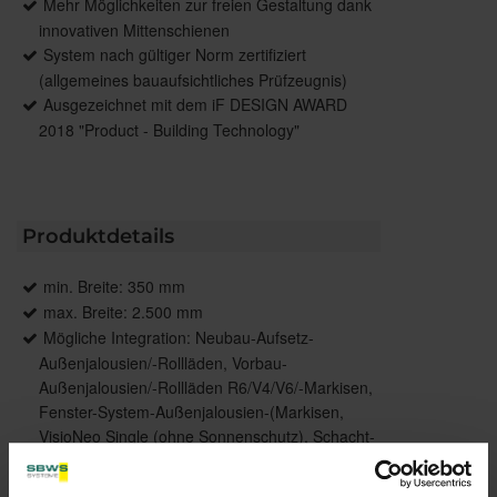
Mehr Möglichkeiten zur freien Gestaltung dank
innovativen Mittenschienen
System nach gültiger Norm zertifiziert
(allgemeines bauaufsichtliches Prüfzeugnis)
Ausgezeichnet mit dem iF DESIGN AWARD
2018 "Product - Building Technology"
Produktdetails
min. Breite: 350 mm
max. Breite: 2.500 mm
Mögliche Integration: Neubau-Aufsetz-
Außenjalousien/-Rollläden, Vorbau-
Außenjalousien/-Rollläden R6/V4/V6/-Markisen,
Fenster-System-Außenjalousien-(Markisen,
VisioNeo Single (ohne Sonnenschutz), Schacht-
Außenjalousien S2/ -Rollläden/ -Markisen