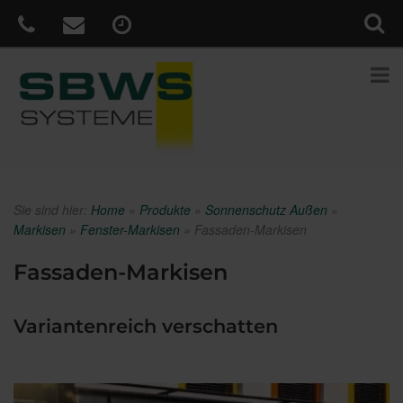
Sie sind hier:
Home
»
Produkte
»
Sonnenschutz Außen
»
Markisen
»
Fenster-Markisen
»
Fassaden-Markisen
Fassaden-Markisen
Variantenreich verschatten