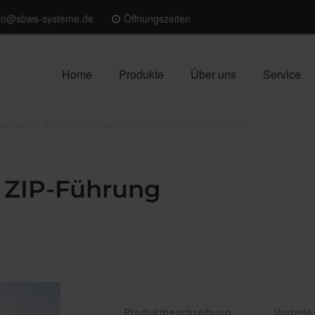
nfo@sbws-systeme.de
Öffnungszeiten
Home
Produkte
Über uns
Service
arkisen
»
Fenster-Markisen
»
Fenster-Markisen mit ZIP
t ZIP-Führung
Produktbeschreibung
Vorteile