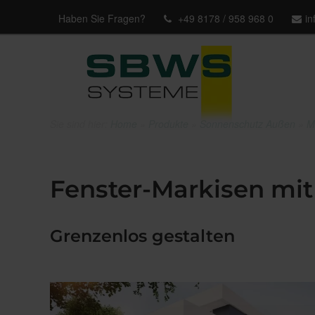
Haben Sie Fragen?
+49 8178 / 958 968 0
i
Sie sind hier:
Home
»
Produkte
»
Sonnenschutz Außen
»
M
Fenster-Markisen mi
Grenzenlos gestalten