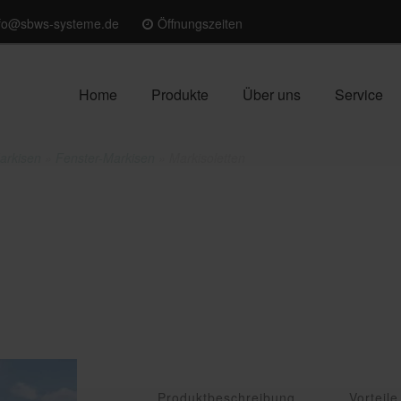
nfo@sbws-systeme.de
Öffnungszeiten
Home
Produkte
Über uns
Service
arkisen
»
Fenster-Markisen
»
Markisoletten
Produktbeschreibung
Vorteile