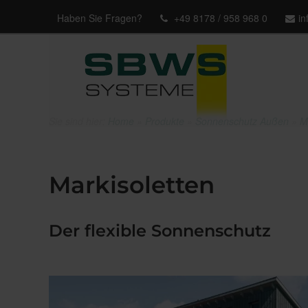
Haben Sie Fragen?
+49 8178 / 958 968 0
i
Sie sind hier:
Home
»
Produkte
»
Sonnenschutz Außen
»
M
Markisoletten
Der flexible Sonnenschutz