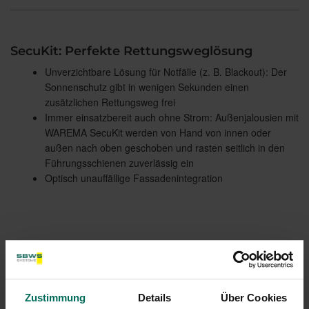
SecuKit: Perfekte Rettungsweglösung
Unverzichtbare Lösung für Notfälle (z. B. Blackout): Der
Sonnenschutz gibt in wenigen Sekunden einen
zusätzlichen Rettungsweg frei
Immer einsatzbereit auch ohne Strom: Außenjalousien mit
WAREMA SecuKit werden von Hand von innen oder
außen nach oben geschoben und rasten seitlich in den
Führungsschienen zuverlässig ein
Optisch unauffällige Fassadenintegration
Zustimmung
Details
Über Cookies