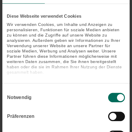
Diese Webseite verwendet Cookies
Wir verwenden Cookies, um Inhalte und Anzeigen zu
personalisieren, Funktionen für soziale Medien anbieten
zu können und die Zugriffe auf unsere Website zu
analysieren. Außerdem geben wir Informationen zu Ihrer
Verwendung unserer Website an unsere Partner für
soziale Medien, Werbung und Analysen weiter. Unsere
Partner führen diese Informationen möglicherweise mit
weiteren Daten zusammen, die Sie ihnen bereitgestellt
haben oder die sie im Rahmen Ihrer Nutzung der Dienste
gesammelt haben.
Technologie ProVisio: Verbesserter
Sichtschutz trifft optimierte Durchsicht
Einwilligungsauswahl
Verbesserter Schutz vor neugierigen Blicken von außen
Notwendig
Gleichzeitig optimierte Durchsicht nach draußen (um 25
% dank fließender Lamellenneigung)
Perfekte Tageslichtnutzung über den oberen
Präferenzen
Behangbereich