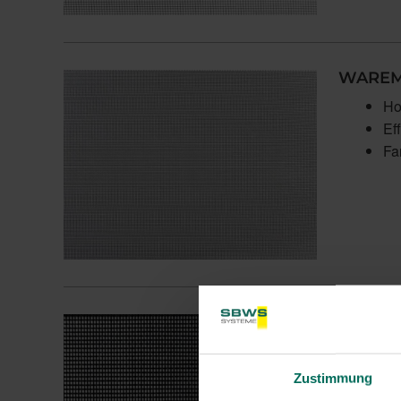
WAREMA
Ho
Ef
Fa
Verschl
St
Fu
Zustimmung
Fa