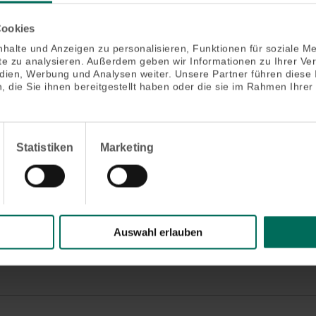
Cookies
halte und Anzeigen zu personalisieren, Funktionen für soziale M
ite zu analysieren. Außerdem geben wir Informationen zu Ihrer V
edien, Werbung und Analysen weiter. Unsere Partner führen diese
 die Sie ihnen bereitgestellt haben oder die sie im Rahmen Ihrer
rtige Edelstahl-Gaze
Statistiken
Marketing
̈r besondere Beanspruchung geeignet (z.B. durch Kratzen von 
rapazier- und verschleißfest
Auswahl erlauben