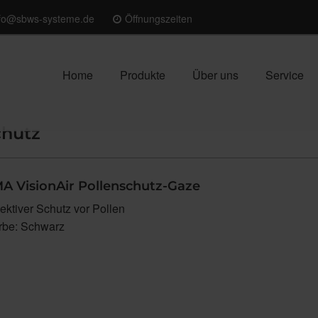
nfo@sbws-systeme.de
Öffnungszeiten
Home
Produkte
Über uns
Service
chutz
 VisionAir Pollenschutz-Gaze
fektiver Schutz vor Pollen
rbe: Schwarz