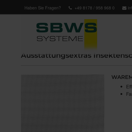
Haben Sie Fragen?
+49 8178 / 958 968 0
i
Ausstattungsextras Insektens
WAREMA
Ef
Fa