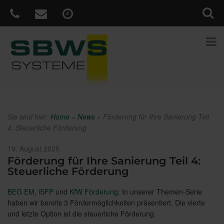
Sie sind hier:
Home
»
News
»
Förderung für Ihre Sanierung Teil
4: Steuerliche Förderung
Veröffentlicht
19. August 2025
am
Förderung für Ihre Sanierung Teil 4:
Steuerliche Förderung
BEG EM
,
iSFP
und
KfW Förderung
: In unserer Themen-Serie
haben wir bereits 3 Fördermöglichkeiten präsentiert. Die vierte
und letzte Option ist die steuerliche Förderung.