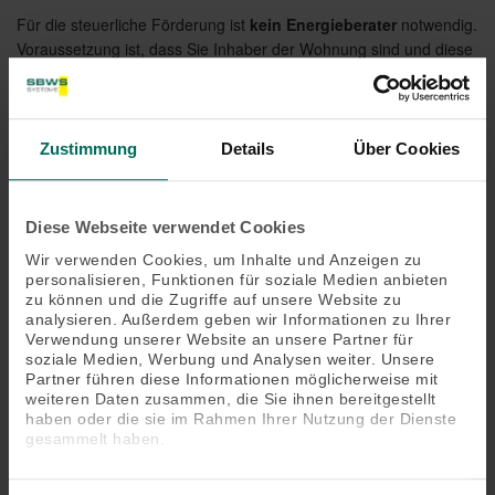
Für die steuerliche Förderung ist
kein Energieberater
notwendig.
Voraussetzung ist, dass Sie Inhaber der Wohnung sind und diese
zu Wohnzwecken nutzen. Außerdem muss das
Haus
mindestens 10 Jahren alt
sein.
Die Förderhöhe beträgt
20% der Kosten
. Die
über drei Jahre
Zustimmung
Details
Über Cookies
verteilt
von den zu zahlenden Steuern abgezogen werden. In
den ersten beiden Jahren werden 7%, im dritten Jahr 6%
angerechnet.
Diese Webseite verwendet Cookies
Wir verwenden Cookies, um Inhalte und Anzeigen zu
Das
maximale Investitionsvolumen
beläuft sie in 10 Jahren auf
personalisieren, Funktionen für soziale Medien anbieten
200.000€
. Hieraus leitet sich bei 20% Förderung auch der
zu können und die Zugriffe auf unsere Website zu
maximale Förderbetrag
von
40.000€
ab.
analysieren. Außerdem geben wir Informationen zu Ihrer
Verwendung unserer Website an unsere Partner für
soziale Medien, Werbung und Analysen weiter. Unsere
Beispiel:
Partner führen diese Informationen möglicherweise mit
Ihr Investitionsvolumen beträgt 120.000€. Dadurch zahlen Sie in
weiteren Daten zusammen, die Sie ihnen bereitgestellt
den ersten beiden Jahren jeweils 8.400€ weniger Steuern. Im
haben oder die sie im Rahmen Ihrer Nutzung der Dienste
dritten Jahr sparen Sie sich nochmal 7.200€, sodass die
gesammelt haben.
Förderung über alle 3 Jahre hinweg 24.000€ beträgt.