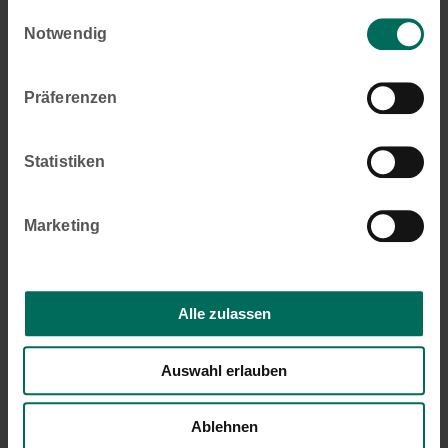
Stand: 09.10.2024
Einwilligungsauswahl
Notwendig
Präferenzen
Statistiken
Marketing
Alle zulassen
Auswahl erlauben
Ablehnen
Beitragsnavigation