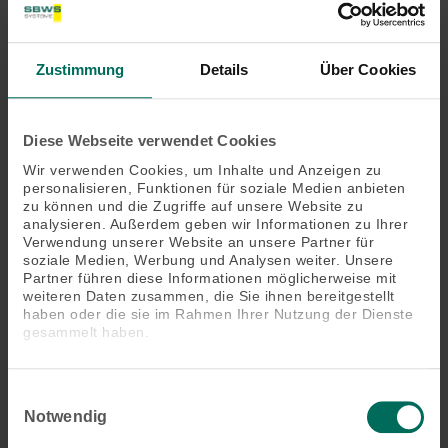
Energieeffizienz Ihres Hauses – und hat dadurch direkten Einfluss
auf den Klimaschutz und Ihre Energiekosten.
– Senken Sie mit dem passenden Sonnenschutz Ihre
Zustimmung
Details
Über Cookies
sommerliche Kühllast durch Reduzierung des Wärme- und
Lichteinfalls um bis zu 60 %.
Diese Webseite verwendet Cookies
– Im Winter lenken Sonnenschutzsysteme die Sonnenstrahlen
Wir verwenden Cookies, um Inhalte und Anzeigen zu
gezielt ins Haus und sparen dadurch bis zu 41 % des
personalisieren, Funktionen für soziale Medien anbieten
Heizbedarfs.
zu können und die Zugriffe auf unsere Website zu
analysieren. Außerdem geben wir Informationen zu Ihrer
– Gleichzeitig erhöhen Sie die Klimaresilienz und steigern das
Verwendung unserer Website an unsere Partner für
soziale Medien, Werbung und Analysen weiter. Unsere
Wohlbefinden in den eigenen vier Wänden.
Partner führen diese Informationen möglicherweise mit
weiteren Daten zusammen, die Sie ihnen bereitgestellt
Treten Sie gerne mit uns in Kontakt. Gemeinsam finden wir die
haben oder die sie im Rahmen Ihrer Nutzung der Dienste
optimale Lösung für Ihre individuelle Situation!
gesammelt haben.
Einwilligungsauswahl
Notwendig