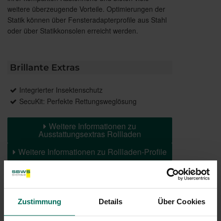
weitere überzeugende Vorteile. Optimierungen der
Statik können über Fensteradapterprofile aus Stahl
oder über Statikkonsolen erreicht werden.
Brillante Extras
Integrierter Insektenschutz
SecuKit: Perfekte Rettungsweglösung
Weitere Informationen zu
Ausstattungsextras Rollladen
Weitere Informationen zu Rollladen-Profile
Farben
Zustimmung
Details
Über Cookies
Weitere Informationen