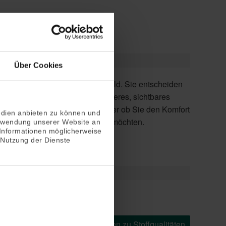
Über Cookies
edien anbieten zu können und
der easyZIP-Führung genießen möchten.
erwendung unserer Website an
 Informationen möglicherweise
 Nutzung der Dienste
arkisen
Weitere Informationen zu Stoffqualitäten