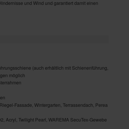
 Hindernisse und Wind und garantiert damit einen
ührungsschiene (auch erhältlich mit Schienenführung,
lagen möglich
sterrahmen
ßen
iegel-Fassade, Wintergarten, Terrassendach, Perea
 B92, Acryl, Twilight Pearl, WAREMA SecuTex-Gewebe