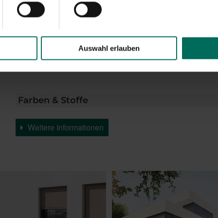
Ausführung GranTex (max. Breite mit kleinem Kasten)
WAREMA SecuKit
Ecklösung für Ganzglasecken ohne störende Führung
Auswahl erlauben
Weitere Informationen zu Ausstattungsextras Fenster-M
Farben & Stoffe
Weitere Informationen