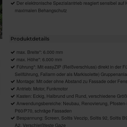
Der elektronische Spezialantrieb reagiert sensibel auf
maximalen Behangschutz
Produktdetails
max. Breite*: 6.000 mm
max. Höhe*: 6.000 mm
Führung*: Mit easyZIP (Reißverschluss) direkt in der F
Seilführung, Fallarm oder als Markisolette) Gruppenan
Montage: Mit oder ohne Abstand zu Fassade oder Fen
Antrieb: Motor, Funkmotor
Kasten: Eckig, Halbrund und Rund, verschiedene Grö
Anwendungsbereiche: Neubau, Renovierung, Pfosten-R
P60/P70, schräge Fassaden
Bespannung: Screen, Soltis Veozip, Soltis 92, Soltis
A2, Verschleißfeste Gaze