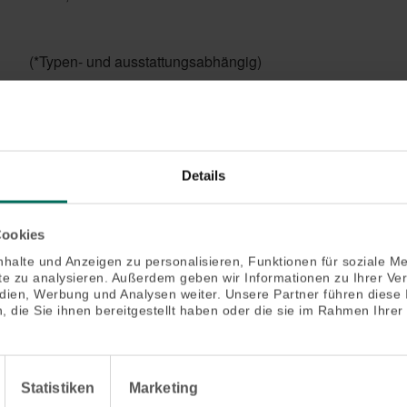
(*Typen- und ausstattungsabhängig)
Produktbeschreibung
Die Vielzahl an unterschiedlichen Sichtkästen und -
seitlichen Lichteinfall. Ein weiteres Plus: Die äußerst
Details
größen macht die WAREMA Vorbau-Markisen zum
filigrane und schmale Führungsschiene ermöglicht
individuellen Gestaltungselement an Ihrer Fassade.
eine optimale Integration des Sonnenschutzes in die
Cookies
Die easyZIP-Führung verschattet große Glasflächen
Gebäudefassade – ganz gleich ob direkt, freitragend
stilvoll und ist ausgesprochen windstabil. Dabei
halte und Anzeigen zu personalisieren, Funktionen für soziale M
ite zu analysieren. Außerdem geben wir Informationen zu Ihrer V
verhindert die Führung direkt in der Führungsschiene
edien, Werbung und Analysen weiter. Unsere Partner führen diese
 die Sie ihnen bereitgestellt haben oder die sie im Rahmen Ihrer
Brillante Extras
Statistiken
Marketing
Absturzsicherung VisioNeo Sun