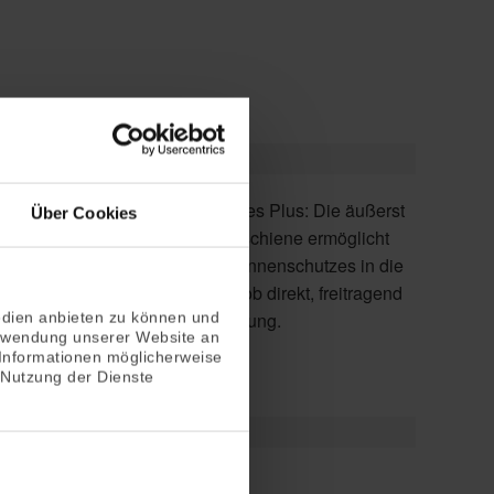
Über Cookies
montiert oder als Einputzausführung.
edien anbieten zu können und
erwendung unserer Website an
 Informationen möglicherweise
 Nutzung der Dienste