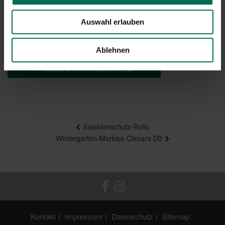
Auswahl erlauben
Brillante Extras
Ablehnen
Weitere Informationen zu
Beitragsnavigation
Insektenschutz-Rollo
Wintergarten-Markise Climara D3
Kontakt
Impressum
Datenschutz
Sitemap