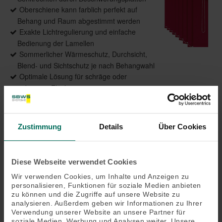
Oberschiene kann farblich perfekt auf
Behang und Raum abgestimmt werden
Exakte Lichtregulierung und einfache
Bedienung der Lamellen
Sommerlicher Wärmeschutz, Durchsicht,
Blend- und Sichtschutz je nach Behangwahl
Optimale Lösung für schräge oder
gebogene Flächen
Ausführungen als gerade Anlagen, schräge
Anlagen, horizontale gebogen und vertikal
gebogen möglich
Zustimmung
Details
Über Cookies
Diese Webseite verwendet Cookies
Produktdetails
Wir verwenden Cookies, um Inhalte und Anzeigen zu
personalisieren, Funktionen für soziale Medien anbieten
max. Breite: 7.000 mm
zu können und die Zugriffe auf unsere Website zu
max. Höhe*: 5.000 mm
analysieren. Außerdem geben wir Informationen zu Ihrer
Verwendung unserer Website an unsere Partner für
max. Fläche: 30 m²
soziale Medien, Werbung und Analysen weiter. Unsere