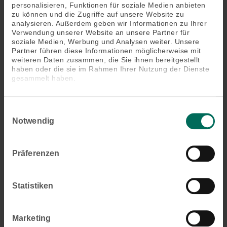
Außenbereich. Die Systeme werden maßgefertigt und können
personalisieren, Funktionen für soziale Medien anbieten
auch an allen Wohndachfenstern und Lichtschächten montiert
zu können und die Zugriffe auf unsere Website zu
werden.
analysieren. Außerdem geben wir Informationen zu Ihrer
Verwendung unserer Website an unsere Partner für
soziale Medien, Werbung und Analysen weiter. Unsere
Erfahren Sie hier mehr über unseren Insektenschutz »
Partner führen diese Informationen möglicherweise mit
weiteren Daten zusammen, die Sie ihnen bereitgestellt
haben oder die sie im Rahmen Ihrer Nutzung der Dienste
gesammelt haben.
Einwilligungsauswahl
Notwendig
Präferenzen
Statistiken
Beitragsnavigation
Vorheriger
Genießen Sie lange Sommerabende in individueller
Beitrag
Lichtstimmung
Marketing
Nächster
Pergola-Markise Perea P60