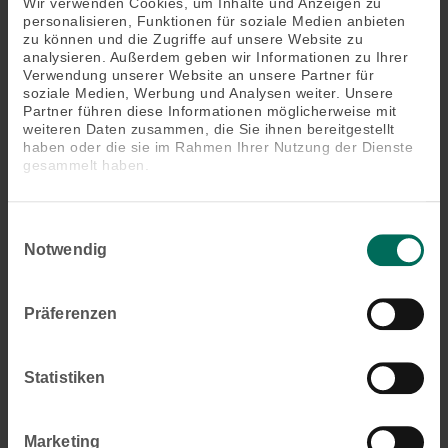
wohlverdiente Zeit auf der Terrasse. Wie? Attraktive
Wir verwenden Cookies, um Inhalte und Anzeigen zu
personalisieren, Funktionen für soziale Medien anbieten
Ausstattungsextras wie integrierte Beleuchtung oder Heizstrahler
zu können und die Zugriffe auf unsere Website zu
machen es möglich. Die elegante Optik der Terrassen-Markisen
analysieren. Außerdem geben wir Informationen zu Ihrer
sorgt jederzeit für einen außergewöhnlichen Blickfang an Ihrer
Verwendung unserer Website an unsere Partner für
Hausfassade.
soziale Medien, Werbung und Analysen weiter. Unsere
Partner führen diese Informationen möglicherweise mit
weiteren Daten zusammen, die Sie ihnen bereitgestellt
Erfahren Sie hier mehr über unsere Terrassen-Markisen »
haben oder die sie im Rahmen Ihrer Nutzung der Dienste
gesammelt haben.
Einwilligungsauswahl
Notwendig
Präferenzen
Statistiken
Beitragsnavigation
Vorheriger
Durchsicht und Sichtschutz perfekt vereint
Marketing