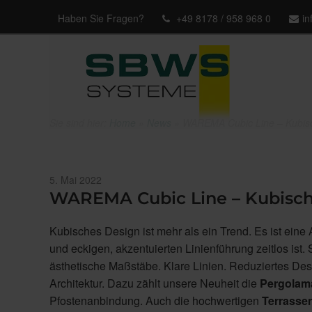
Haben Sie Fragen?
+49 8178 / 958 968 0
i
Sie sind hier:
Home
»
News
»
WAREMA Cubic Line – Kubisc
Veröffentlicht
5. Mai 2022
am
WAREMA Cubic Line – Kubisch
Kubisches Design ist mehr als ein Trend. Es ist eine A
und eckigen, akzentuierten Linienführung zeitlos ist
ästhetische Maßstäbe. Klare Linien. Reduziertes Des
Architektur. Dazu zählt unsere Neuheit die
Pergolama
Pfostenanbindung. Auch die hochwertigen
Terrasse