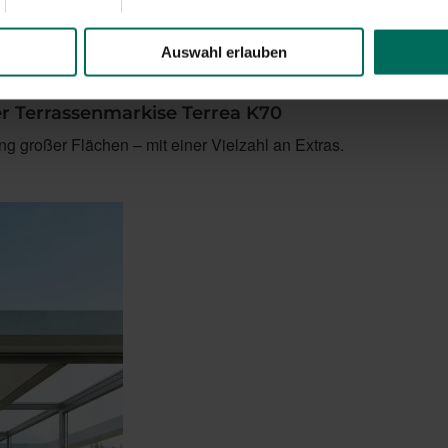
Auswahl erlauben
er Terrassenmarkise Terrea K70
ng großer Flächen – mit einer Vielzahl an Extras.