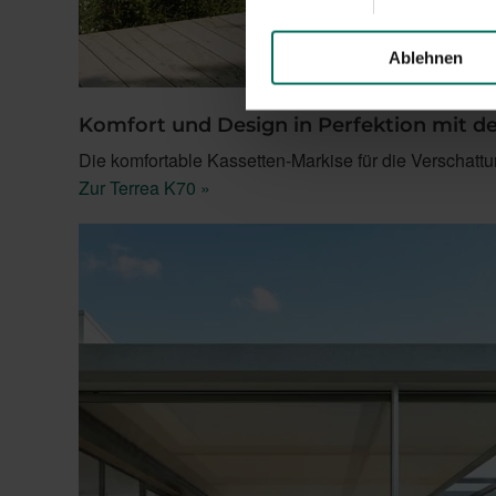
Ablehnen
Komfort und Design in Perfektion mit d
Die komfortable Kassetten-Markise für die Verschattu
Zur Terrea K70 »